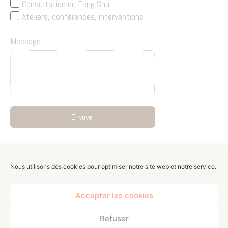
Consultation de Feng Shui
Ateliers, conférences, interventions
Message
Envoyer
Nous utilisons des cookies pour optimiser notre site web et notre service.
© 2020,
Caroline Lamassoure.
Tous droits
réservés.
Accepter les cookies
Refuser